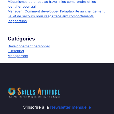
Mécanismes du stress au travail : les comprendre et les
identifier pour agir
Manager : Comment développer l’adaptabilité au changement
Le kit de secours pour réagir face aux comportements
inopportuns
Catégories
Développement personnel
E-learning
Management
S’inscrire à la
Newsletter mensuelle